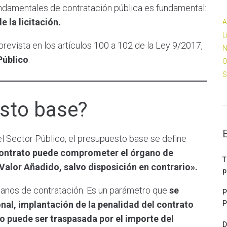
undamentales de contratación pública es fundamental:
 la licitación.
A
L
revista en los artículos 100 a 102 de la Ley 9/2017,
N
Público
.
O
S
esto base?
el Sector Público, el presupuesto base se define
l contrato puede comprometer el órgano de
T
 Valor Añadido, salvo disposición en contrario».
p
ganos de contratación. Es un parámetro que
se
P
nal, implantación de la penalidad del contrato
P
o puede ser traspasada por el importe del
D