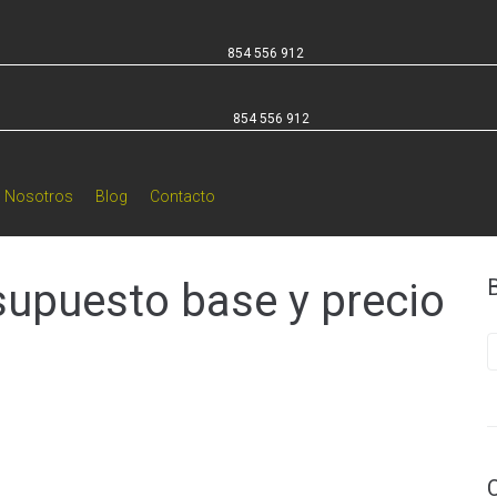
854 556 912
854 556 912
Nosotros
Blog
Contacto
supuesto base y precio
B
p