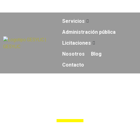
info@gesylic.com
854 556 912
Servicios
Administración pública
Licitaciones
Nosotros
Blog
Contacto
Licitación sector
TIC's