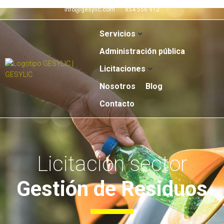
info@gesylic.com
854 556 912
Servicios
Administración pública
Licitaciones
Nosotros
Blog
Contacto
Licitación sector
Gestión de Residuos