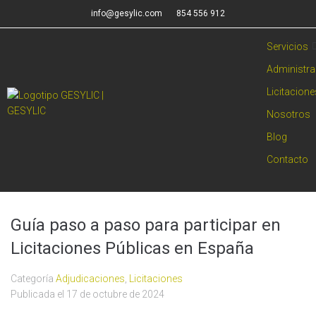
info@gesylic.com
854 556 912
Servicios
Administra
Licitacion
Nosotros
Blog
Contacto
Guía paso a paso para participar en
Licitaciones Públicas en España
Categoría
Adjudicaciones
,
Licitaciones
Publicada el
17 de octubre de 2024