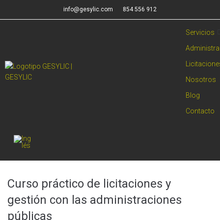
info@gesylic.com
854 556 912
Servicios
Administra
Licitacion
Nosotros
Blog
Contacto
Curso práctico de licitaciones y
gestión con las administraciones
públicas