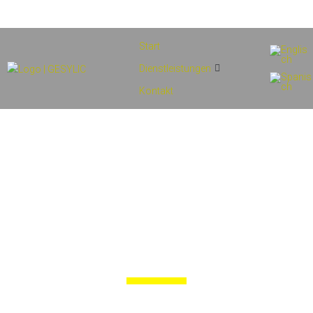
info@gesylic.com
(+34) 854 556 912
Start
Dienstleistungen
Kontakt
Kostenberechnung
und
Durchführbarkeitsanaly
se