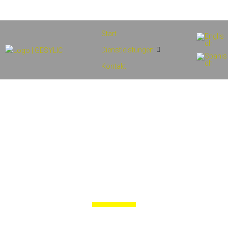
info@gesylic.com
(+34) 854 556 912
Start
Dienstleistungen
Kontakt
Administrative
abwicklung und
vorlage