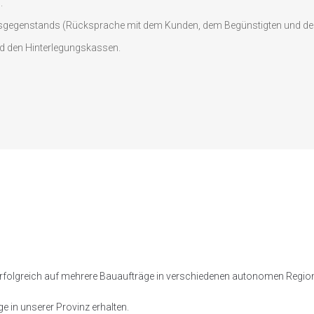
.
sgegenstands (Rücksprache mit dem Kunden, dem Begünstigten und dem 
d den Hinterlegungskassen.
rfolgreich auf mehrere Bauaufträge in verschiedenen autonomen Region
in unserer Provinz erhalten.