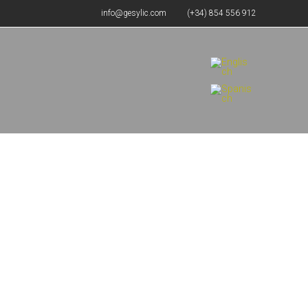
info@gesylic.com
(+34) 854 556 912
r
en